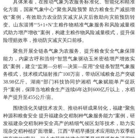
具体来看，在推动气象为农服务标准化、智能化和精准
化方面，国家气象中心“聚焦风险预警 助力粮食生产减损增
收”案例，有效助力农业防灾减灾从灾后救助向灾前预防转
变。山东淄博“‘5+1+N’主粮作物精准气象服务和风险减量模
式助力增产增收”案例，构建主粮作物风险减量模式，提升保
险理赔效率，推动防灾减灾关口前移。
聚焦开展全链条气象为农服务、提升粮食安全气象保障
能力，内蒙古呼和浩特“智慧气象驱动玉米密植增产增效实
践”案例，建立“监测—分析—决策—应用”全链条智慧气象服
务模式，技术模式辐射推广100万亩，带动区域粮食总产突破
38.98亿斤。湖南“部门科技协同护湘稻 气象赋能单产促跃
升”案例，保障当地粮食生产连续6年达到600亿斤以上，水稻
单产提升至455公斤/亩。
围绕强化关键技术攻关、推动科研成果转化，福建“聚焦
种源和粮食安全 提升福建杂交稻制种气象服务能力”案例，研
发福建杂交稻制种安全高产的精细气候区划等技术，助力实
现杂交稻种植扩面增量。江西“早稻早播技术应用助力双季稻