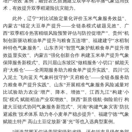
增产增效”案例，融合农艺措施建立双季早稻早播气象适用技
术，有效提升双季稻避险抗灾能力。
此外，辽宁“对比试验定量化评价玉米气象服务效益”、
内蒙古“锚定大豆单产提升——全链条模式破题见效”、广
西“双季稻冷热害精细风险预警评估与防控促增产”、贵州“机
制创新驱动粮油单产提升与粮食五连增”、福建建宁“水稻制
种特色气象服务”、山东齐河“智慧气象护航粮食单产提升增
效益显实效”、内蒙古“强化创新合作 构建玉米单产提升气象
保障服务新模式”、四川眉山东坡区“做精服务‘小切口’ 赋能天
府‘大粮仓’——全周期服务助力粮食单产提升实践”、四川“沉
入泥土 飞向蓝天 气象科技守护‘天府粮仓’——全链条服务助
力粮食单产提升实践”、山东“开展精准气象服务风险减量对
比试验助力农业‘增产、降本、增效’”、江西九江“构建‘小
院’模式 赋能稻油产业双增效”、陕西“新质领航·御险前行 构
建大豆链式协同气象服务新范式”、河南“构建气象灾害‘防抗
避减救’技术体系 助力冬小麦单产稳步提升”、福建宁德“气象
赋能土特产 高山土豆绽放新‘薯’光”等也入选典型案例。
“评选范围不仅涵盖国家级和省级，还包括市县级气象部