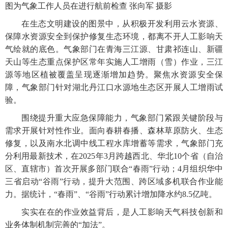
图为气象工作人员在进行航前检查 张向军 摄影
在生态文明建设的图景中，从积极开发利用云水资源、
保障水资源安全到保护修复生态环境，都离不开人工影响天
气绘就的底色。气象部门在青海三江源、甘肃祁连山、新疆
天山等生态重点保护区常年实施人工增雨（雪）作业，三江
源等地区植被覆盖呈现逐渐增加趋势。聚焦水资源安全保
障，气象部门针对湖北丹江口水源地生态区开展人工增雨试
验。
围绕提升重大应急保障能力，气象部门紧跟关键阶段与
需求开展针对性作业。面向春耕春播、森林草原防火、生态
修复，以及南水北调中线工程水库增蓄等需求，气象部门充
分利用最新技术，在2025年3月跨越西北、华北10个省（自治
区、直辖市）首次开展多部门联合“春雨”行动；4月组织华中
三省启动“谷雨”行动，提升大范围、跨区域多机联合作业能
力。据统计，“春雨”、“谷雨”行动累计增加降水约8.5亿吨。
实实在在的作业效益背后，是人工影响天气科技创新和
业务体制机制完善的“加法”。