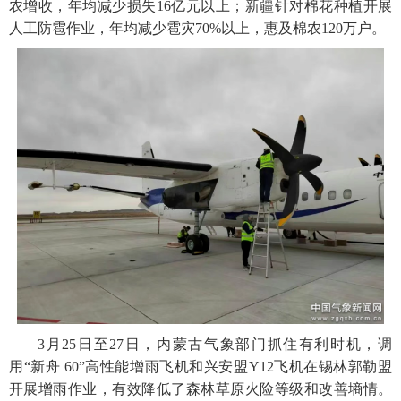
农增收，年均减少损失16亿元以上；新疆针对棉花种植开展
人工防雹作业，年均减少雹灾70%以上，惠及棉农120万户。
3月25日至27日，内蒙古气象部门抓住有利时机，调
用“新舟 60”高性能增雨飞机和兴安盟Y12飞机在锡林郭勒盟
开展增雨作业，有效降低了森林草原火险等级和改善墒情。