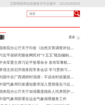
互联网新闻信息服务许可证编号：10120240019
新
更多
国务院办公厅关于印发《自然灾害调查评估暂行办法》的通知
习近平就研究吸收网民对“十五五”规划编制工作意见建议作出重要指示
中央军委主席习近平签署命令 发布军事航天部队网络空间部队信息支援部队联勤保障部队军旗旗面式样
李强主持召开国务院常务会议 学习贯彻习近平总书记关于上半年经济形势和做好下半年经济工作重要讲话精神等
刘国中在广西调研时强调：不误农时抓紧抓好农业生产工作 毫不懈怠巩固拓展脱贫攻坚成果
中国气象局印发通知要求深入贯彻落实习近平总书记重要指示精神 进一步做好当前防汛救灾气象服务工作
国务院办公厅关于加强重度残疾人托养照护服务的意见
中国气象局部署全运会气象保障服务工作