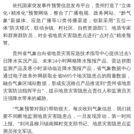
依托国家突发事件预警信息发布平台，贵州打造了“立体
化+精准化”预警网络，整合了广播电视、政务网站、“黔气
象”新媒体、应急广播等12类传播渠道；创新采用“五位一
体”防灾模式，联动乡镇、村社区、自然资源部门、地质专家
和群测群防员，对全省地质灾害隐患点进行“点对点”精准预
警。
贵州省气象台向省地质灾害应急技术指导中心提供过去5
日降水实况产品、未来24小时网格降水预报产品、雷达拼图
监测产品及逐小时滚动临近降水预报产品，省气象数据中心
通过电子政务外网获取全省6695个地灾隐患点的雨量数据，
融合气象区域站数据，形成实况格点产品推送到“贵州省地质
灾害防治指挥平台”，提示地质灾害隐患点责任人和监测员关
注强降水带来的威胁。
“气象预警对我们帮助很大。每次收到气象信息，我们就
要不间断地监测地质灾害隐患点，一旦发现异动，第一时间
上报。”剑河县柳川镇南脚村党支部书记、地质灾害隐患点监
测员张文军说。