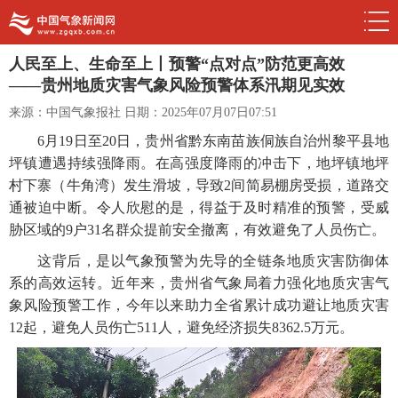
人民至上、生命至上丨预警“点对点”防范更高效
——贵州地质灾害气象风险预警体系汛期见实效
来源：中国气象报社
日期：2025年07月07日07:51
6月19日至20日，贵州省黔东南苗族侗族自治州黎平县地
坪镇遭遇持续强降雨。在高强度降雨的冲击下，地坪镇地坪
村下寨（牛角湾）发生滑坡，导致2间简易棚房受损，道路交
通被迫中断。令人欣慰的是，得益于及时精准的预警，受威
胁区域的9户31名群众提前安全撤离，有效避免了人员伤亡。
这背后，是以气象预警为先导的全链条地质灾害防御体
系的高效运转。近年来，贵州省气象局着力强化地质灾害气
象风险预警工作，今年以来助力全省累计成功避让地质灾害
12起，避免人员伤亡511人，避免经济损失8362.5万元。