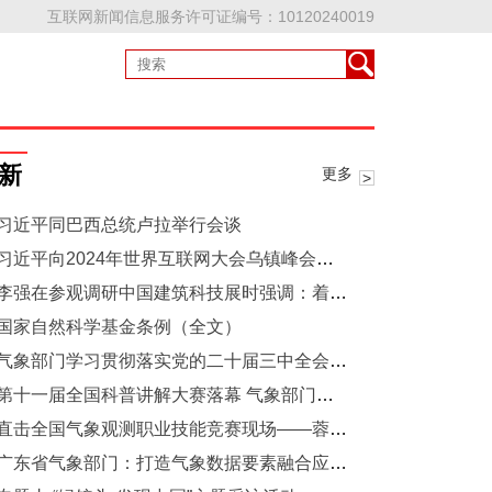
互联网新闻信息服务许可证编号：10120240019
新
更多
习近平同巴西总统卢拉举行会谈
习近平向2024年世界互联网大会乌镇峰会开幕视频致贺
李强在参观调研中国建筑科技展时强调：着力推进好房子建设 更好满足人民群众高品质居住需求
国家自然科学基金条例（全文）
气象部门学习贯彻落实党的二十届三中全会精神
第十一届全国科普讲解大赛落幕 气象部门选手取得优异成绩
直击全国气象观测职业技能竞赛现场——蓉城竞技 匠心逐梦
广东省气象部门：打造气象数据要素融合应用“中央厨房”