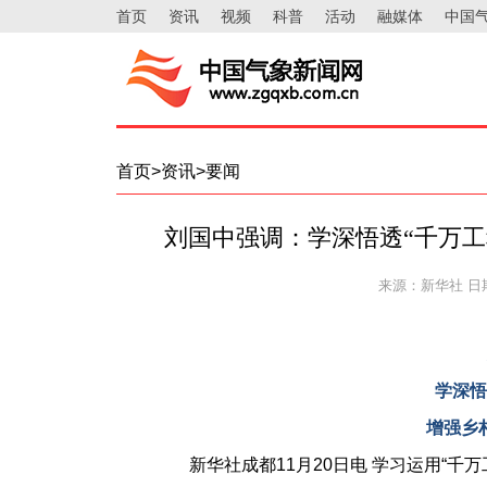
首页
资讯
视频
科普
活动
融媒体
中国
首页>资讯>要闻
刘国中强调：学深悟透“千万工
来源：新华社
日期
学深悟
增强乡
新华社成都11月20日电 学习运用“千