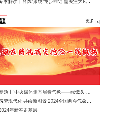
专家解读丨台风“康妮”逐步靠近 需关注大风和降雨影响
题
更多
专题丨“中央媒体走基层看气象——绿镜头·发现中国”主题采访活动
筑梦现代化 共绘新图景 2024全国两会气象之声
2024年新春走基层