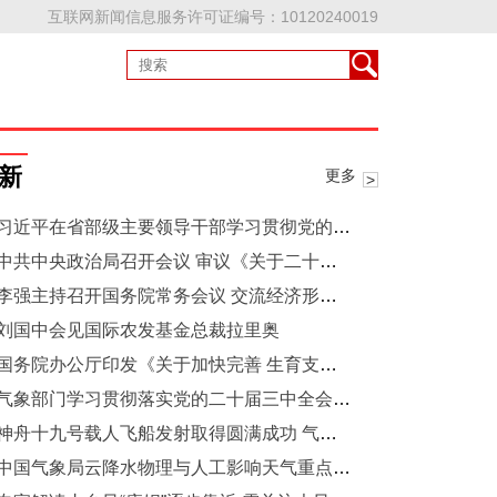
互联网新闻信息服务许可证编号：10120240019
新
更多
习近平在省部级主要领导干部学习贯彻党的二十届三中全会精神专题研讨班开班式上发表重要讲话：深入学习贯彻党的二十届三中全会精神 凝心聚力推动改革行稳致远
中共中央政治局召开会议 审议《关于二十届中央第三轮巡视情况的综合报告》 中共中央总书记习近平主持会议
李强主持召开国务院常务会议 交流经济形势和一揽子增量政策落实调研情况等
刘国中会见国际农发基金总裁拉里奥
国务院办公厅印发《关于加快完善 生育支持政策体系推动建设生育友好型 社会的若干措施》的通知
气象部门学习贯彻落实党的二十届三中全会精神
神舟十九号载人飞船发射取得圆满成功 气象保障团队驻场服务捕捉窗口期
中国气象局云降水物理与人工影响天气重点开放实验室启动