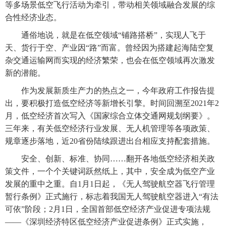
等多场景低空飞行活动为牵引，带动相关领域融合发展的综
合性经济业态。
通俗地说，就是在低空领域“铺路搭桥”，实现人飞于
天、货行于空、产业因“路”而富。曾经因为搭建起海陆空复
杂交通运输网而实现的经济繁荣，也会在低空领域再次激发
新的潜能。
作为发展新质生产力的热点之一，今年政府工作报告提
出，要积极打造低空经济等新增长引擎。时间回溯至2021年2
月，低空经济首次写入《国家综合立体交通网规划纲要》。
三年来，有关低空经济行业发展、无人机管理等各项政策、
规章逐步落地，近20省份陆续跟进出台相应支持配套措施。
安全、创新、标准、协同……翻开各地低空经济相关政
策文件，一个个关键词跃然纸上，其中，安全成为低空产业
发展的重中之重。自1月1日起，《无人驾驶航空器飞行管理
暂行条例》正式施行，标志着我国无人驾驶航空器进入“有法
可依”阶段；2月1日，全国首部低空经济产业促进专项法规
——《深圳经济特区低空经济产业促进条例》正式实施，