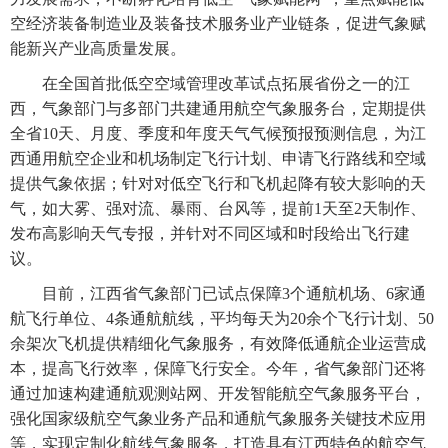
空经济装备制造业及装备技术服务业产业链条，促进气象赋
能新兴产业高质量发展。
在全国首批低空空域管理改革试点拓展省份之一的江
西，气象部门与多部门共建通用航空气象服务台，定期提供
全省10天、月度、季度和年度天气气候预报预测信息，为江
西通用航空企业和机场制定飞行计划、申请飞行路线和空域
提供气象依据；针对对低空飞行和飞机起降有较大影响的天
气，如大雾、强对流、暴雨、台风等，提前1天至2天制作、
发布高影响天气专报，并针对不同区域和时段给出飞行建
议。
目前，江西省气象部门已试点保障3个通航机场、6家通
航飞行单位、4条通航航线，平均每天为20余个飞行计划、50
余架次飞机提供精细化气象服务，有效降低通航企业运营成
本，提高飞行效率，保障飞行安全。今年，省气象部门还将
通过加速构建通航观测站网、开发智能航空气象服务平台，
强化国家级航空气象业务产品和通航气象服务关键技术应用
等，实现定制化航线气象服务，打造具有江西特色的航空气