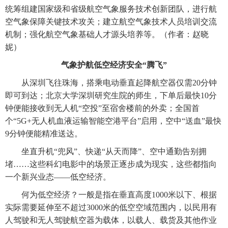
统筹组建国家级和省级航空气象服务技术创新团队，进行航
空气象保障关键技术攻关；建立航空气象技术人员培训交流
机制；强化航空气象基础人才源头培养等。（作者：赵晓
妮）
气象护航低空经济安全“腾飞”
从深圳飞往珠海，搭乘电动垂直起降航空器仅需20分钟
即可到达；北京大学深圳研究生院的师生，下单后最快10分
钟便能接收到无人机“空投”至宿舍楼前的外卖；全国首
个“5G+无人机血液运输智能空港平台”启用，空中“送血”最快
9分钟便能精准送达。
坐直升机“兜风”、快递“从天而降”、空中通勤告别拥
堵……这些科幻电影中的场景正逐步成为现实，这些都指向
一个新兴业态——低空经济。
何为低空经济？一般是指在垂直高度1000米以下、根据
实际需要延伸至不超过3000米的低空空域范围内，以民用有
人驾驶和无人驾驶航空器为载体，以载人、载货及其他作业