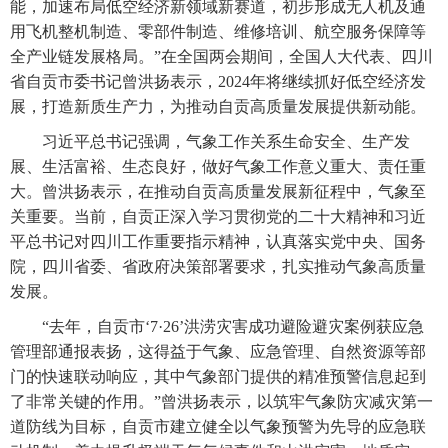
能，加速布局低空经济新领域新赛道，初步形成无人机及通
用飞机整机制造、零部件制造、维修培训、航空服务保障等
全产业链发展格局。”在全国两会期间，全国人大代表、四川
省自贡市委书记曾洪扬表示，2024年将继续抓好低空经济发
展，打造新质生产力，为推动自贡高质量发展提供新动能。
习近平总书记强调，气象工作关系生命安全、生产发
展、生活富裕、生态良好，做好气象工作意义重大、责任重
大。曾洪扬表示，在推动自贡高质量发展新征程中，气象至
关重要。当前，自贡正深入学习贯彻党的二十大精神和习近
平总书记对四川工作重要指示精神，认真落实党中央、国务
院，四川省委、省政府决策部署要求，扎实推动气象高质量
发展。
“去年，自贡市‘7·26’洪涝灾害成功避险避灾案例获应急
管理部通报表扬，这得益于气象、应急管理、自然资源等部
门的快速联动响应，其中气象部门提供的精准预警信息起到
了非常关键的作用。”曾洪扬表示，以筑牢气象防灾减灾第一
道防线为目标，自贡市建立健全以气象预警为先导的应急联