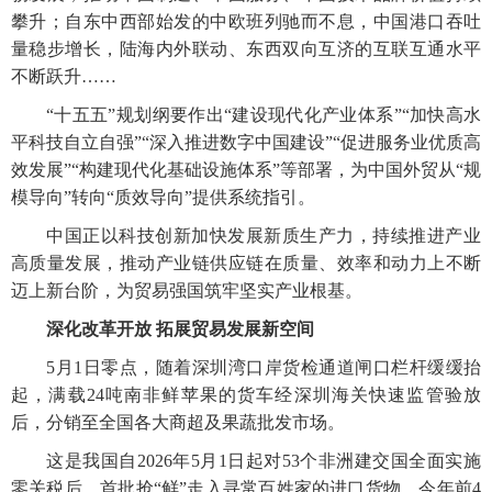
攀升；自东中西部始发的中欧班列驰而不息，中国港口吞吐
量稳步增长，陆海内外联动、东西双向互济的互联互通水平
不断跃升……
“十五五”规划纲要作出“建设现代化产业体系”“加快高水
平科技自立自强”“深入推进数字中国建设”“促进服务业优质高
效发展”“构建现代化基础设施体系”等部署，为中国外贸从“规
模导向”转向“质效导向”提供系统指引。
中国正以科技创新加快发展新质生产力，持续推进产业
高质量发展，推动产业链供应链在质量、效率和动力上不断
迈上新台阶，为贸易强国筑牢坚实产业根基。
深化改革开放 拓展贸易发展新空间
5月1日零点，随着深圳湾口岸货检通道闸口栏杆缓缓抬
起，满载24吨南非鲜苹果的货车经深圳海关快速监管验放
后，分销至全国各大商超及果蔬批发市场。
这是我国自2026年5月1日起对53个非洲建交国全面实施
零关税后，首批抢“鲜”走入寻常百姓家的进口货物。今年前4