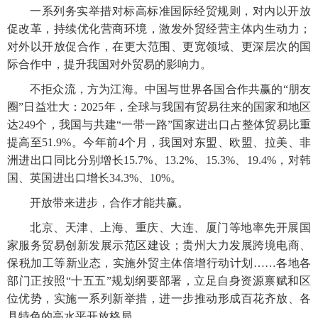
一系列务实举措对标高标准国际经贸规则，对内以开放
促改革，持续优化营商环境，激发外贸经营主体内生动力；
对外以开放促合作，在更大范围、更宽领域、更深层次的国
际合作中，提升我国对外贸易的影响力。
不拒众流，方为江海。中国与世界各国合作共赢的“朋友
圈”日益壮大：2025年，全球与我国有贸易往来的国家和地区
达249个，我国与共建“一带一路”国家进出口占整体贸易比重
提高至51.9%。今年前4个月，我国对东盟、欧盟、拉美、非
洲进出口同比分别增长15.7%、13.2%、15.3%、19.4%，对韩
国、英国进出口增长34.3%、10%。
开放带来进步，合作才能共赢。
北京、天津、上海、重庆、大连、厦门等地率先开展国
家服务贸易创新发展示范区建设；贵州大力发展跨境电商、
保税加工等新业态，实施外贸主体倍增行动计划……各地各
部门正按照“十五五”规划纲要部署，立足自身资源禀赋和区
位优势，实施一系列新举措，进一步推动形成百花齐放、各
具特色的高水平开放格局。