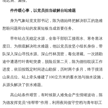
现迟测、漏报。
件件暖心事，以党员担当破解台站难题
身为气象站党支部书记，陈为德始终把解决职工的急难
愁盼问题和台站的发展短板当成首要任务。
早年站点无稳定水源，全靠干部职工接雨水、寒冬凿冰
度日。为彻底解决吃水难题，他以党员攻坚小组长身份，带
队深入深山寻找水源。深山竹林茂密，毒虫潜藏。一次踏勘
途中遭遇竹叶青蛇突袭，脱险后第二天，
陈为德
怕耽误工作
进度，依旧按既定时间进山勘探，历时两个多月，终于摸清
山泉点位。站上牵头修建了100立方米的蓄水池与抽水设施，
从源头解决了饮水难题。
高山站条件艰苦，有时候新人难免会产生情绪波动，
陈
为德
发挥党员“传帮带”作用，利用夜间值守空档与青年职工