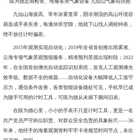
陈为德定期检查、维修各类气象设备 九仙山气象站供图
九仙山海拔高、常年浓雾笼罩，阴冷潮湿的高山环境容
易造成手表失准，每逢休班空隙，他就下山找人调校钟表，
绝不放任计时偏差。
2015年观测实现自动化；2019年全省首创推出雨雾凇、
云海专项气象景观预报服务，精准预判景观出现时段；2022
年，在全国首创佛光自动追踪识别系统，攻克人工观测佛光
效率低、数据不全的难题……自动化设备大幅降低人工值守
压力，通信条件改善，各类智能设备随处可见，手机早已成
为随手可用的计时工具，可陈为德从未摘下腕间旧表。
在
陈为德
心里，小小的手表不只是计时工具，更是一名
共产党员严守岗位职责、对群众安全负责的具象标尺——36
年来，他经手的海量观测资料牢牢卡准规范时间节点，未出