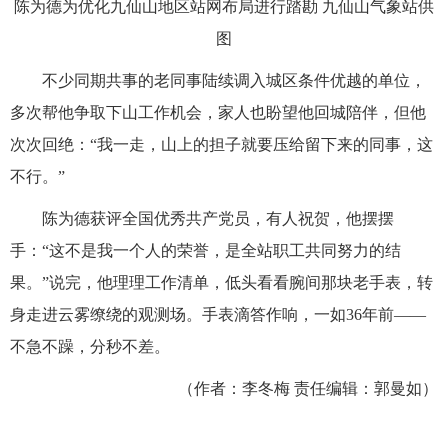
陈为德为优化九仙山地区站网布局进行踏勘 九仙山气象站供
图
不少同期共事的老同事陆续调入城区条件优越的单位，
多次帮他争取下山工作机会，家人也盼望他回城陪伴，但他
次次回绝：“我一走，山上的担子就要压给留下来的同事，这
不行。”
陈为德获评全国优秀共产党员，有人祝贺，他摆摆
手：“这不是我一个人的荣誉，是全站职工共同努力的结
果。”说完，他理理工作清单，低头看看腕间那块老手表，转
身走进云雾缭绕的观测场。手表滴答作响，一如36年前——
不急不躁，分秒不差。
（作者：
李冬梅 责任编辑：郭曼如
）