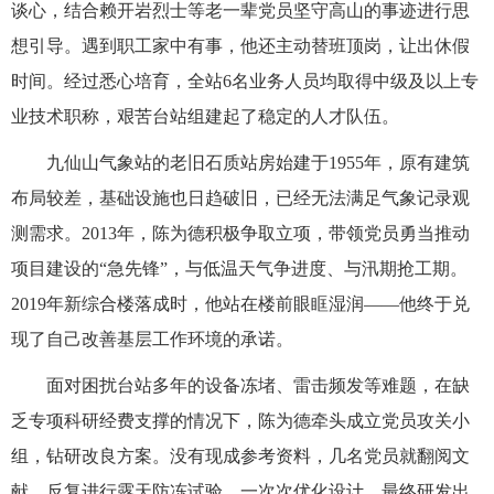
谈心，结合赖开岩烈士等老一辈党员坚守高山的事迹进行思
想引导。遇到职工家中有事，他还主动替班顶岗，让出休假
时间。经过悉心培育，全站6名业务人员均取得中级及以上专
业技术职称，艰苦台站组建起了稳定的人才队伍。
九仙山气象站的老旧石质站房始建于1955年，原有建筑
布局较差，基础设施也日趋破旧，已经无法满足气象记录观
测需求。2013年，陈为德积极争取立项，带领党员勇当推动
项目建设的“急先锋”，与低温天气争进度、与汛期抢工期。
2019年新综合楼落成时，他站在楼前眼眶湿润——他终于兑
现了自己改善基层工作环境的承诺。
面对困扰台站多年的设备冻堵、雷击频发等难题，在缺
乏专项科研经费支撑的情况下，陈为德牵头成立党员攻关小
组，钻研改良方案。没有现成参考资料，几名党员就翻阅文
献，反复进行露天防冻试验，一次次优化设计，最终研发出