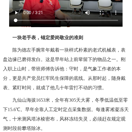
一块老手表，锚定爱岗敬业的准则
陈为德左手腕常年戴着一块样式朴素的老式机械表，表
盘边缘已磨得发白。这是早年站上前辈留下的物品之一。刚
入职上山时，带班师傅告诉他：守时，是气象工作者的本
分，更是共产党员扛牢民生保障的底线。从那时起，随身戴
表、紧盯时间，就成了他几十年雷打不动的习惯。
九仙山海拔1653米，全年有305天大雾，冬季低温低至零
下15.6℃。早年全靠人工定时定点采集数据。每逢雾凇凝冻天
气，十米测风塔冰棱密布，风杯冻结失灵，必须赶在规定观
测时段前攀塔除冰。