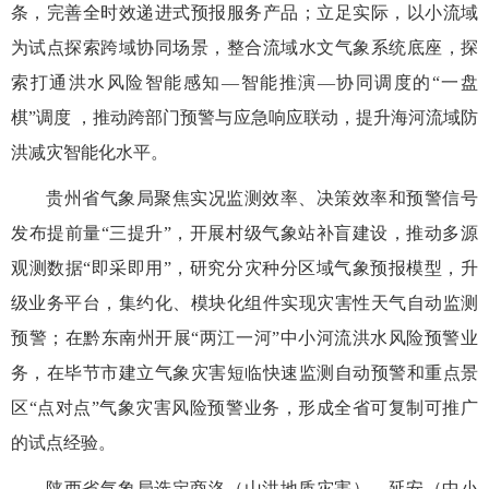
条，完善全时效递进式预报服务产品；立足实际，以小流域
为试点探索跨域协同场景，整合流域水文气象系统底座，探
索打通洪水风险智能感知—智能推演—协同调度的“一盘
棋”调度 ，推动跨部门预警与应急响应联动，提升海河流域防
洪减灾智能化水平。
贵州省气象局聚焦实况监测效率、决策效率和预警信号
发布提前量“三提升”，开展村级气象站补盲建设，推动多源
观测数据“即采即用”，研究分灾种分区域气象预报模型，升
级业务平台，集约化、模块化组件实现灾害性天气自动监测
预警；在黔东南州开展“两江一河”中小河流洪水风险预警业
务，在毕节市建立气象灾害短临快速监测自动预警和重点景
区“点对点”气象灾害风险预警业务，形成全省可复制可推广
的试点经验。
陕西省气象局选定商洛（山洪地质灾害）、延安（中小