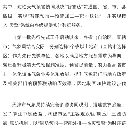
其中，短临天气预警协同系统“智警达”贯通国、省、市、县
四级，实现“智能预报—预警加工—靶向送达”，并实现接
入“天擎”系统向各级提供实时数据服务。
自第一批先行先试工作启动以来，各省（自治区、直辖
市）气象局结合实际，分别选择1个或以上地市（直辖市选择
区）作为先行先试单位。各地以满足地方服务需求为导向，
聚焦提升极端天气预报精准度、预警提前量，努力提高省市
县一体化短临气象业务体系效能、提升气象部门与地方政府
及相关部门的预警联动响应效率，因地制宜加快建设步伐
——
天津市气象局持续完善多源协同观测，搭建数算底座，
发挥算法中试效益，构建市区“主客观双轨‘叫应’+三圈防
御”联防机制，以“潜势预报—智能外推—临灾预警”为时序链