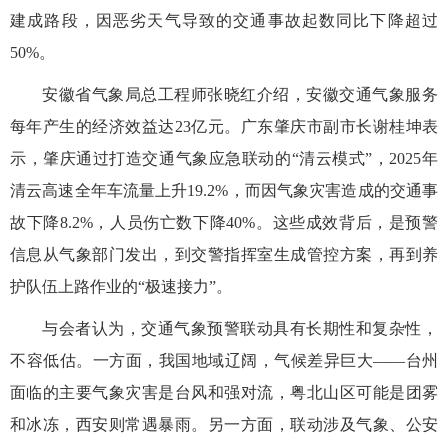
建成路段，因恶劣天气导致的交通事故起数同比下降超过
50%。
安徽省气象局总工程师张晓红介绍，安徽交通气象服务
每年产生的经济效益达23亿元。广东肇庆市副市长谢桂坤表
示，肇庆通过打造交通气象应急联动的“清云模式”，2025年
清云高速全年车流量上升19.2%，而因气象灾害造成的交通事
故下降8.2%，人员伤亡数下降40%。这些成效背后，是预警
信息从气象部门发出，到交警指挥室生成管控方案，再到养
护队伍上路作业的“极速接力”。
与会者认为，交通气象预警联动具有长期性和复杂性，
不容低估。一方面，我国地域辽阔，气候差异巨大——台州
面临的主要气象灾害是台风和强对流，粤北山区可能是团雾
和冰冻，西安则常遇暴雨。另一方面，联动涉及气象、公安