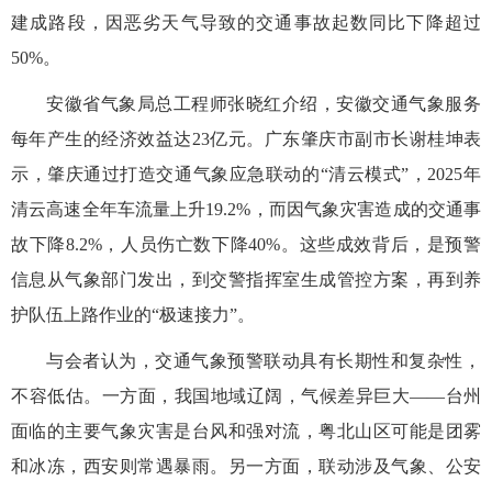
建成路段，因恶劣天气导致的交通事故起数同比下降超过
50%。
安徽省气象局总工程师张晓红介绍，安徽交通气象服务
每年产生的经济效益达23亿元。广东肇庆市副市长谢桂坤表
示，肇庆通过打造交通气象应急联动的“清云模式”，2025年
清云高速全年车流量上升19.2%，而因气象灾害造成的交通事
故下降8.2%，人员伤亡数下降40%。这些成效背后，是预警
信息从气象部门发出，到交警指挥室生成管控方案，再到养
护队伍上路作业的“极速接力”。
与会者认为，交通气象预警联动具有长期性和复杂性，
不容低估。一方面，我国地域辽阔，气候差异巨大——台州
面临的主要气象灾害是台风和强对流，粤北山区可能是团雾
和冰冻，西安则常遇暴雨。另一方面，联动涉及气象、公安