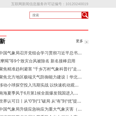
互联网新闻信息服务许可证编号：10120240019
新
更多
中国气象局召开党组会学习贯彻习近平总书记重要讲话精神部署提升气象人工智能核心竞争力
“摩羯”等9个致灾台风被除名 新名接棒启用
聚焦精准趋利避害 “千乡万村气象科普行”走进甘肃定西
聚焦北方地区极端天气防御能力建设丨华北暴雨综合科学试验启动
移动小球探空投入汛期实战 以快速机动观测提升山地暴雨预报能力
南海夏季风于6月第1候全面爆发我国进入主汛期
世界认可日丨从“0”到“1”破局 从“有”到“优”提质——气象信息服务认证先行先试工作见成效
中国气象局升级应急响应为重大气象灾害（暴雨）三级