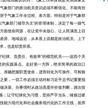
们必须清醒认识到，气象工作本身就是关系国家安
气象部门的政治机关意识必须不断强化、不能有丝
穿于气象工作全过程、各方面。特别是对于气象部
以气象部门领导为主”的管理体制，决定了每一级气
方面使命同源，在让党中央放心、让人民满意上目
差异、地域远近，从本质上说都是政治机关。上下
求，也是职责所系。
守纪律、负责任、有效率”的模范机关——这四个关
进的实践落点。走好第一方阵，绝非简单的政治口
、准确把握职责使命，进而转化为可操作、可检验
之要，一切工作必须主动对标习近平总书记重要指
做决策、办事情时从政治高度作价值判断，跳出技
链条；让守纪律化为习惯，坚持严字当头，锤炼过硬
技能力现代化和社会服务现代化的工作主线，发挥