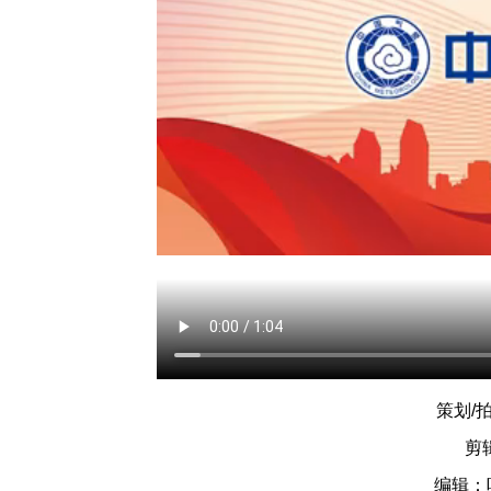
策划/
剪
编辑：