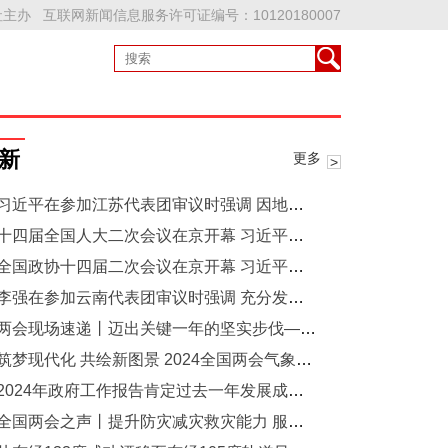
主办 互联网新闻信息服务许可证编号：10120180007
新
更多
习近平在参加江苏代表团审议时强调 因地制宜发展新质生产力
四届全国人大二次会议在京开幕 习近平王沪宁蔡奇丁薛祥李希韩正等在主席台就座 李强作政府工作报告 赵乐际主持大会 听取关于国务院组织法修订草案的说明等
全国政协十四届二次会议在京开幕 习近平李强赵乐际蔡奇丁薛祥李希韩正到会祝贺 王沪宁作政协常委会工作报告 石泰峰主持 高云龙作提案工作情况报告
​李强在参加云南代表团审议时强调 充分发挥优势彰显特色 更好融入国家区域协调发展大局
两会现场速递丨迈出关键一年的坚实步伐——十四届全国人大二次会议开幕侧记
筑梦现代化 共绘新图景 2024全国两会气象之声
2024年政府工作报告肯定过去一年发展成果 明确要求加强气象服务
全国两会之声丨提升防灾减灾救灾能力 服务经济社会发展