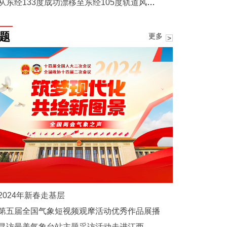
从东经133度成功漂移至东经105度轨道风云四号B星正式接替A星 为更多共建“一带一路”国家提供服务
题
更多
2024年新春走基层
第五届全国气象短视频观摩活动优秀作品展播
寻访最美气象台站主题采访活动走进江西