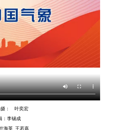
拍摄： 叶奕宏
辑：李锡成
叶海英 王若嘉