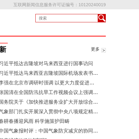
互联网新闻信息服务许可证编号：10120240019
新
更多
习近平抵达吉隆坡对马来西亚进行国事访问
习近平抵达马来西亚吉隆坡国际机场发表书面讲话
李强在北京市调研时强调 以更大力度促进消费扩大内需做强国内大循环
张国清在全国防汛抗旱工作视频会议上强调抓紧补齐防汛减灾短板弱项 全力防范洪涝干旱灾害风险
国务院关于《加快推进服务业扩大开放综合试点工作方案》的批复
气象部门扎实开展深入贯彻中央八项规定精神学习教育——精心谋划重实效 一体推进学查改
春耕春播迎风雨 科学施策护田畴
中国气象报时评：中国气象防灾减灾的协同答卷