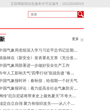
互联网新闻信息服务许可证编号：10120240019
新
更多
中国气象局党组深入学习习近平总书记近期重要讲话重要指示精神研究部署贯彻落实工作
陈振林在《新安全》发表署名文章《充分发挥气象防灾减灾第一道防线作用》
中国气象局部署进一步做好安全生产工作
今年人工影响天气“四季行动”首战告捷 “春润”行动累计增雨近5.2亿吨
中国气象报时评：春秋假，给假期一个好天气
中国气象报评论：着力提高全社会气象防灾减灾能力
网传“厄尔尼诺将带来史上最热夏天”不夸大不焦虑！气候专家拆解今夏高温趋势
锚定自立自强 聚力有组织攻关——从八个问题解析《加强有组织气象科技攻关工作方案》