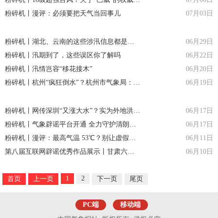
粉碎机丨漫评：必须要把天气当回事儿
07月03日
粉碎机丨湖北、云南的这些涉汛信息都是假的
06月29日
粉碎机丨汛期到了，这些误区你了解吗
06月22日
粉碎机丨汛情岂容“移花接木”
06月20日
粉碎机丨杭州“疯狂倒水”？杭州市气象局：假的！
06月19日
粉碎机丨网传深圳“又涨大水”？实为外地洪涝画面！
06月17日
粉碎机丨气象辟谣平台开通 全力守护清朗网络空间
06月17日
粉碎机丨漫评：最高气温 53℃？别让虚假预报误导公众
06月11日
第八届互联网辟谣优秀作品展示丨甘肃六月飞雪有“冤情”？
06月10日
1
2
首页
上一页
下一页
尾页
PC端
移动端