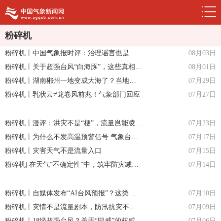
粉碎机
粉碎机丨中国气象报时评：治理谣言也是防灾减灾
08月03日
粉碎机丨关于超强台风“白海豚”，这些真相需要了解！
08月01日
粉碎机丨湖南郴州一地变成大海了？当地回应
07月29日
粉碎机丨乳状云≠龙卷风前兆！气象部门回应
07月27日
粉碎机丨漫评：洪灾不是“梗”，流量岂能凌驾于生命之上
07月23日
粉碎机丨为什么不发高温预警信号 气象台不敢报40℃? 真相来了！
07月17日
粉碎机丨灾害天气不是流量入口
07月15日
粉碎机| 在天气“不确定性”中，筑牢防灾减灾防线
07月14日
粉碎机丨自媒体发布“AI台风预报”？这类流量，别乱蹭！
07月10日
粉碎机丨灾情不是流量剧本，防汛抗灾不容谣言添乱
07月09日
粉碎机丨18级超强台风？关于“巴威”的权威信息来了
07月06日